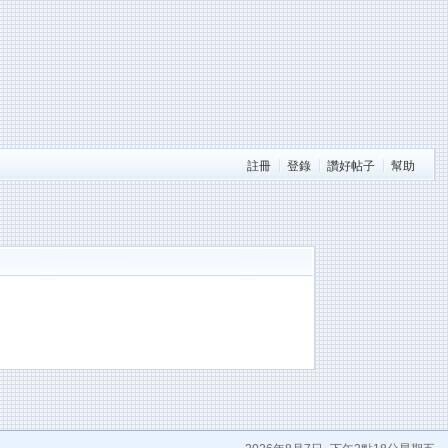
註冊
登錄
讚好帖子
幫助