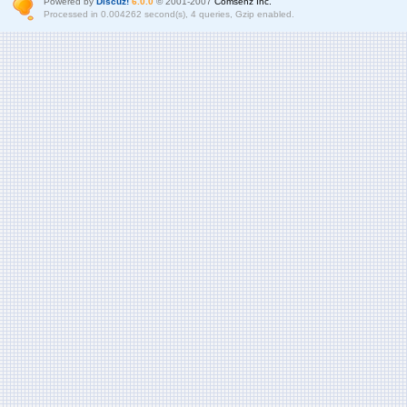
Powered by
Discuz!
6.0.0
© 2001-2007
Comsenz Inc.
Processed in 0.004262 second(s), 4 queries, Gzip enabled.