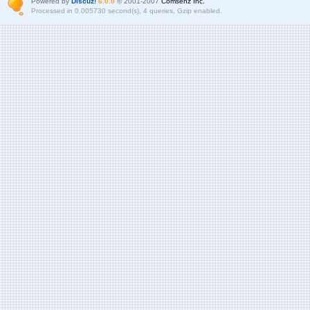
Powered by
Discuz!
6.0.0
© 2001-2007
Comsenz Inc.
Processed in 0.005730 second(s), 4 queries, Gzip enabled.