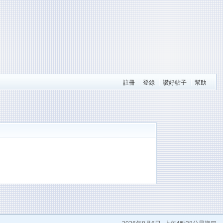
註冊
登錄
讚好帖子
幫助