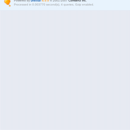
Powered by
Discuz!
6.0.0
© 2001-2007
Comsenz Inc.
Processed in 0.003770 second(s), 4 queries, Gzip enabled.