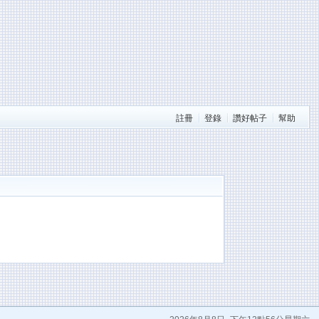
註冊
登錄
讚好帖子
幫助