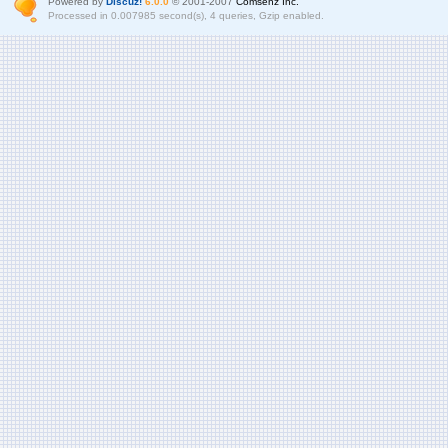
Powered by
Discuz!
6.0.0
© 2001-2007
Comsenz Inc.
Processed in 0.007985 second(s), 4 queries, Gzip enabled.