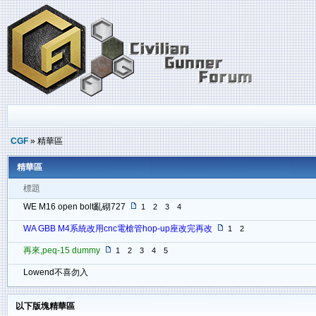
CGF
» 精華區
精華區
標題
WE M16 open bolt亂砌727
1
2
3
4
WA GBB M4系統改用cnc電槍管hop-up座改完再改
1
2
再來,peq-15 dummy
1
2
3
4
5
Lowend不喜勿入
以下版塊精華區