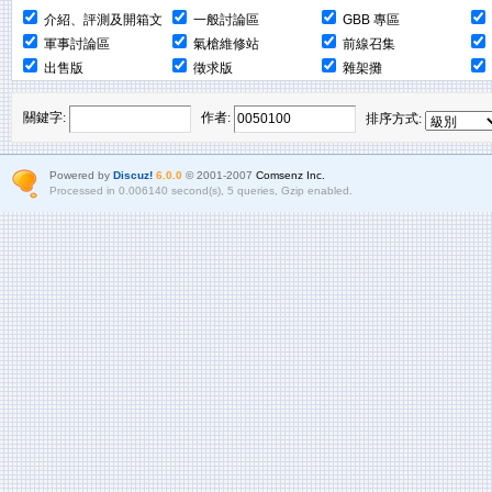
介紹、評測及開箱文
一般討論區
GBB 專區
軍事討論區
氣槍維修站
前線召集
出售版
徵求版
雜架攤
關鍵字:
作者:
排序方式:
Powered by
Discuz!
6.0.0
© 2001-2007
Comsenz Inc.
Processed in 0.006140 second(s), 5 queries, Gzip enabled.