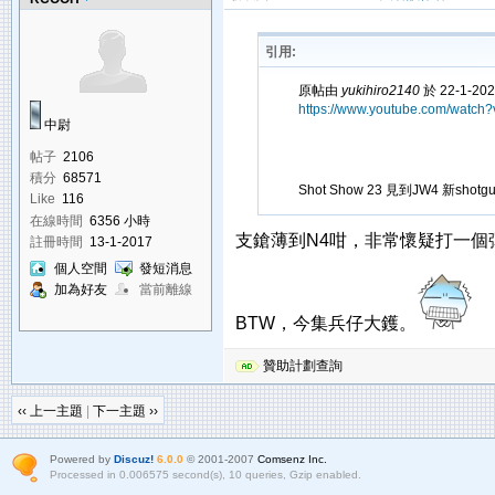
引用:
原帖由
yukihiro2140
於 22-1-20
https://www.youtube.com/watch?
中尉
帖子
2106
積分
68571
Shot Show 23 見到JW4 新sh
Like
116
在線時間
6356 小時
支鎗薄到N4咁，非常懷疑打一個
註冊時間
13-1-2017
個人空間
發短消息
加為好友
當前離線
BTW，今集兵仔大鑊。
贊助計劃查詢
‹‹ 上一主題
|
下一主題 ››
Powered by
Discuz!
6.0.0
© 2001-2007
Comsenz Inc.
Processed in 0.006575 second(s), 10 queries, Gzip enabled.