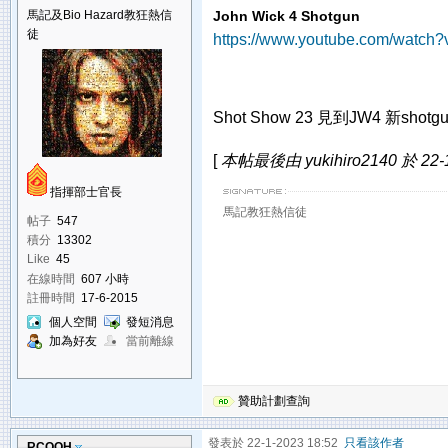
馬記及Bio Hazard教狂熱信
John Wick 4 Shotgun
徒
https://www.youtube.com/watch?
Shot Show 23 見到JW4 新sh
[
本帖最後由 yukihiro2140 於 22-
指揮部士官長
馬記教狂熱信徒
帖子
547
積分
13302
Like
45
在線時間
607 小時
註冊時間
17-6-2015
個人空間
發短消息
加為好友
當前離線
贊助計劃查詢
發表於 22-1-2023 18:52
只看該作者
RCOOH