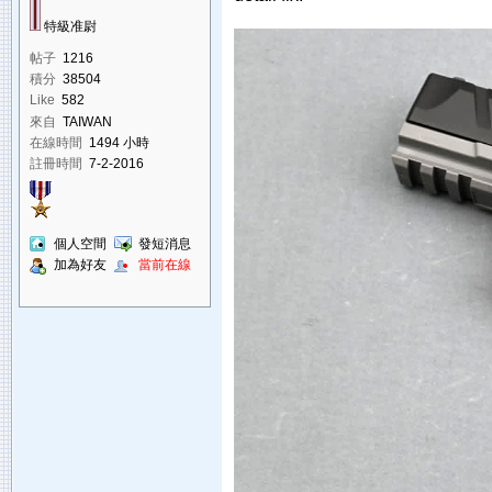
特級准尉
帖子
1216
積分
38504
Like
582
來自
TAIWAN
在線時間
1494 小時
註冊時間
7-2-2016
個人空間
發短消息
加為好友
當前在線