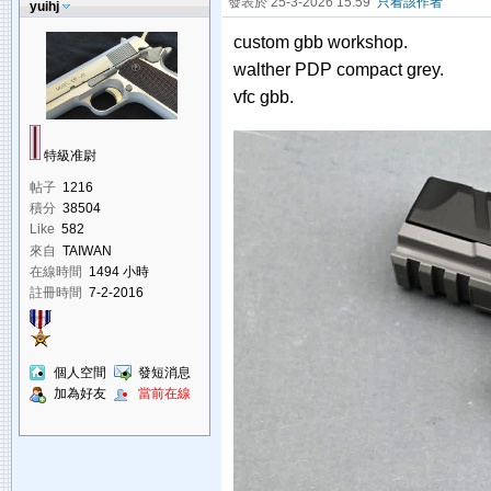
發表於 25-3-2026 15:59
只看該作者
yuihj
custom gbb workshop.
walther PDP compact grey.
vfc gbb.
特級准尉
帖子
1216
積分
38504
Like
582
來自
TAIWAN
在線時間
1494 小時
註冊時間
7-2-2016
個人空間
發短消息
加為好友
當前在線