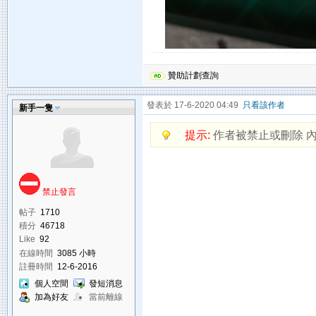
贊助計劃查詢
發表於 17-6-2020 04:49
只看該作者
新手一隻
提示:
作者被禁止或刪除 
禁止發言
帖子
1710
積分
46718
Like
92
在線時間
3085 小時
註冊時間
12-6-2016
個人空間
發短消息
加為好友
當前離線