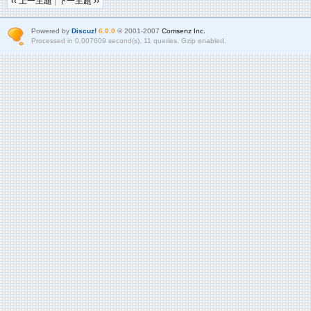
‹‹ 上一主題
|
下一主題 ››
Powered by
Discuz!
6.0.0
© 2001-2007
Comsenz Inc.
Processed in 0.007609 second(s), 11 queries, Gzip enabled.