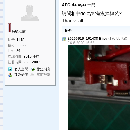
AEG delayer 一問
請問相中delayer有沒掉轉裝?
Thanks all!
附件
特級准尉
20200616_161438 B.jpg
(170.95 KB)
帖子
1145
16-6-2020 16:52
積分
38377
Like
26
在線時間
3019 小時
註冊時間
28-1-2007
個人空間
發短消息
加為好友
當前離線