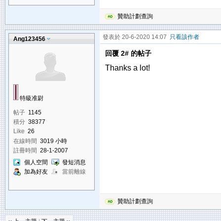
贊助計劃查詢
發表於 20-6-2020 14:07
只看該作者
Ang123456
回覆 2# 的帖子
Thanks a lot!
特級准尉
帖子
1145
積分
38377
Like
26
在線時間
3019 小時
註冊時間
28-1-2007
個人空間
發短消息
加為好友
當前離線
贊助計劃查詢