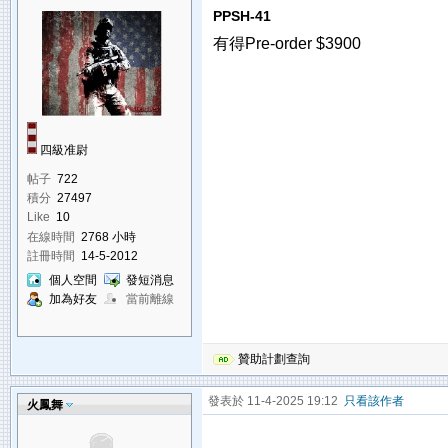
PPSH-41
有得Pre-order $3900
四級准尉
帖子
722
積分
27497
Like
10
在線時間
2768 小時
註冊時間
14-5-2012
個人空間
發短消息
加為好友
當前離線
贊助計劃查詢
發表於 11-4-2025 19:12
只看該作者
火鳳舞