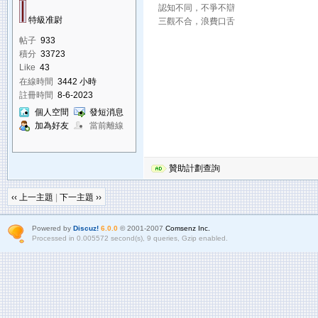
認知不同，不爭不辯
特級准尉
三觀不合，浪費口舌
帖子
933
積分
33723
Like
43
在線時間
3442 小時
註冊時間
8-6-2023
個人空間
發短消息
加為好友
當前離線
贊助計劃查詢
‹‹ 上一主題
|
下一主題 ››
Powered by
Discuz!
6.0.0
© 2001-2007
Comsenz Inc.
Processed in 0.005572 second(s), 9 queries, Gzip enabled.