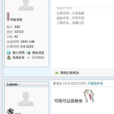
位置不同，小言為貴
認知不同，不爭不辯
特級准尉
三觀不合，浪費口舌
帖子
933
積分
33723
Like
43
在線時間
3442 小時
註冊時間
8-6-2023
個人空間
發短消息
加為好友
當前離線
贊助計劃查詢
發表於 13-4-2025 23:05
只看該作者
Lolanto
可唔可以當椅坐