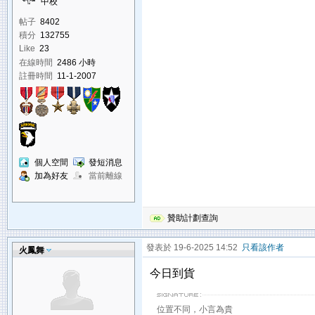
中校
帖子
8402
積分
132755
Like
23
在線時間
2486 小時
註冊時間
11-1-2007
個人空間
發短消息
加為好友
當前離線
贊助計劃查詢
發表於 19-6-2025 14:52
只看該作者
火鳳舞
今日到貨
位置不同，小言為貴