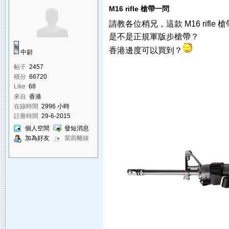
M16 rifle 槍帶一問
請教各位稍兄，這款 M16 rifl
是不是正規軍版步槍帶？
香港邊度可以買到？
中尉
帖子
2457
積分
66720
Like
68
來自
香港
在線時間
2996 小時
註冊時間
29-6-2015
個人空間
發短消息
加為好友
當前離線