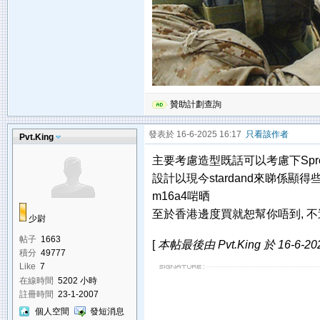
贊助計劃查詢
發表於 16-6-2025 16:17
只看該作者
Pvt.King
主要考慮造型既話可以考慮下Sprectre
設計以現今stardand來睇係顯得些少過時
m16a4啱晒
至於香港邊度買就恕幫你唔到, 
少尉
帖子
1663
[
本帖最後由 Pvt.King 於 16-6-20
積分
49777
Like
7
在線時間
5202 小時
註冊時間
23-1-2007
個人空間
發短消息