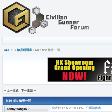
CGF
»
珍品研習室
» M16 rifle 槍帶一問
‹‹ 上一主題
|
下一主題 ››
M16 rifle 槍帶一問
發表於 15-6-2025 14:52
只看該作者
bennytsang16