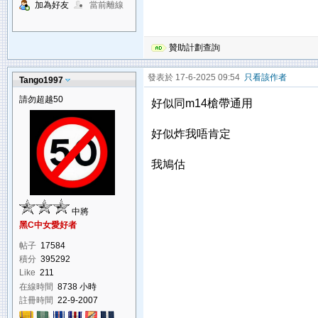
加為好友
當前離線
贊助計劃查詢
發表於 17-6-2025 09:54
只看該作者
Tango1997
請勿超越50
好似同m14槍帶通用
好似炸我唔肯定
我鳩估
中將
黑C中女愛好者
帖子
17584
積分
395292
Like
211
在線時間
8738 小時
註冊時間
22-9-2007