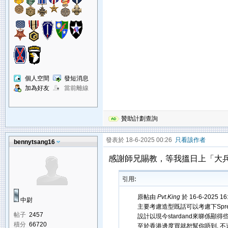
個人空間
發短消息
加為好友
當前離線
贊助計劃查詢
發表於 18-6-2025 00:26
只看該作者
bennytsang16
感謝師兄賜教，等我搵日上「大
引用:
原帖由
Pvt.King
於 16-6-2025 1
中尉
主要考慮造型既話可以考慮下Sprectre
帖子
2457
設計以現今stardand來睇係顯得些少過時
積分
66720
至於香港邊度買就恕幫你唔到, 不過現