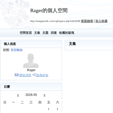
Rager的個人空間
複製鏈接
|
加入收藏
http://wargamehk.com/cgf/space.php?uid=6199
空間首頁
文集
主題
回復
收藏的版塊
文集
個人信息
狀態:
當前離線
Rager
發短消息
加為好友
日曆
«
2026-05
»
日
一
二
三
四
五
六
1
2