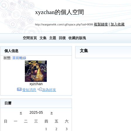
xyzchan的個人空間
複製鏈接
|
加入收藏
http://wargamehk.com/cgf/space.php?uid=9099
空間首頁
文集
主題
回復
收藏的版塊
文集
個人信息
狀態:
當前離線
xyzchan
發短消息
加為好友
日曆
«
2025-05
»
日
一
二
三
四
五
六
1
2
3