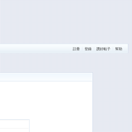
註冊
登錄
讚好帖子
幫助