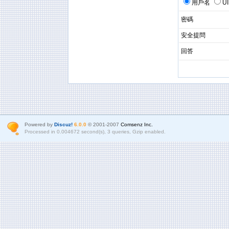
用戶名
U
密碼
安全提問
回答
Powered by
Discuz!
6.0.0
© 2001-2007
Comsenz Inc.
Processed in 0.004672 second(s), 3 queries, Gzip enabled.