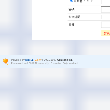
用戶名
UID
密碼
安全提問
回答
會員
Powered by
Discuz!
6.0.0
© 2001-2007
Comsenz Inc.
Processed in 0.001849 second(s), 3 queries, Gzip enabled.