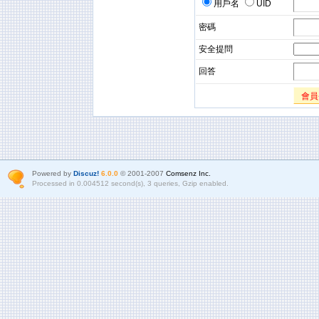
用戶名
UID
密碼
安全提問
回答
會員
Powered by
Discuz!
6.0.0
© 2001-2007
Comsenz Inc.
Processed in 0.004512 second(s), 3 queries, Gzip enabled.