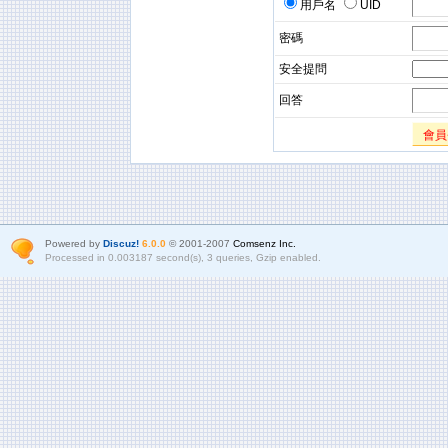
用戶名
UID
密碼
安全提問
回答
會員
Powered by
Discuz!
6.0.0
© 2001-2007
Comsenz Inc.
Processed in 0.003187 second(s), 3 queries, Gzip enabled.