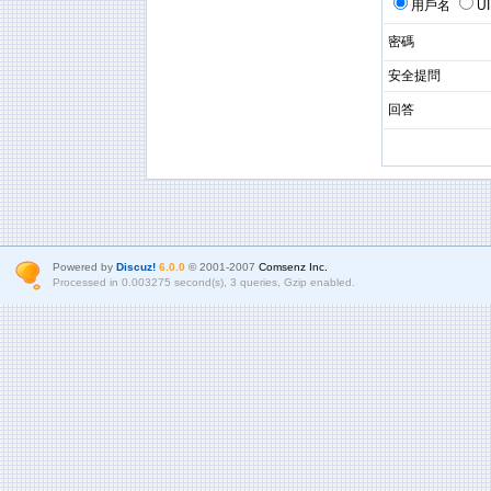
用戶名
U
密碼
安全提問
回答
Powered by
Discuz!
6.0.0
© 2001-2007
Comsenz Inc.
Processed in 0.003275 second(s), 3 queries, Gzip enabled.