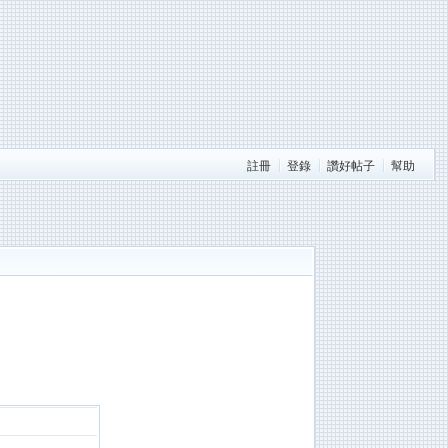
註冊
登錄
讚好帖子
幫助