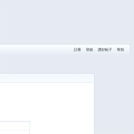
註冊
登錄
讚好帖子
幫助