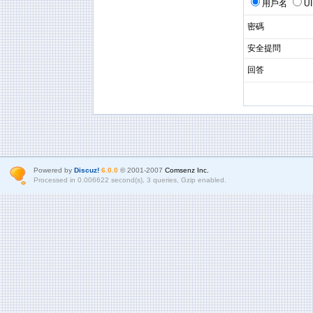
用戶名
U
密碼
安全提問
回答
Powered by
Discuz!
6.0.0
© 2001-2007
Comsenz Inc.
Processed in 0.006622 second(s), 3 queries, Gzip enabled.