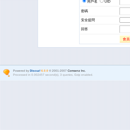
用戶名
UID
密碼
安全提問
回答
會員
Powered by
Discuz!
6.0.0
© 2001-2007
Comsenz Inc.
Processed in 0.002457 second(s), 3 queries, Gzip enabled.