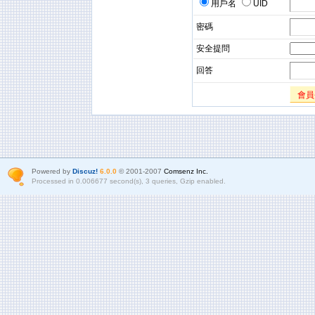
用戶名
UID
密碼
安全提問
回答
會員
Powered by
Discuz!
6.0.0
© 2001-2007
Comsenz Inc.
Processed in 0.006677 second(s), 3 queries, Gzip enabled.