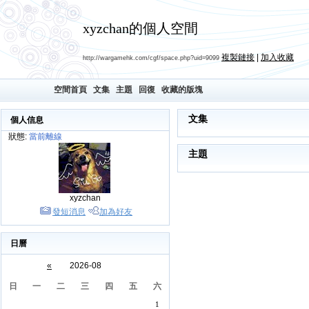
xyzchan的個人空間
複製鏈接
|
加入收藏
http://wargamehk.com/cgf/space.php?uid=9099
空間首頁
文集
主題
回復
收藏的版塊
文集
個人信息
狀態:
當前離線
主題
xyzchan
發短消息
加為好友
日曆
«
2026-08
日
一
二
三
四
五
六
1