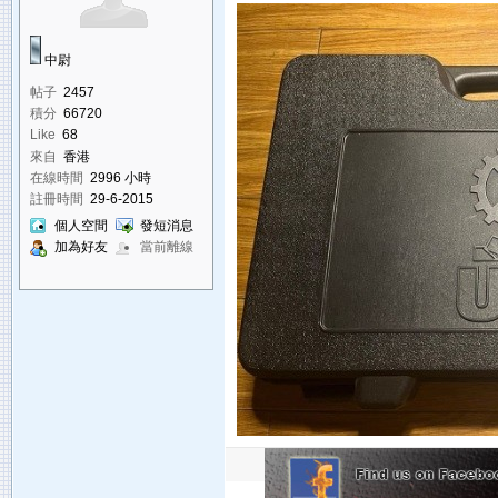
中尉
帖子
2457
積分
66720
Like
68
來自
香港
在線時間
2996 小時
註冊時間
29-6-2015
個人空間
發短消息
加為好友
當前離線