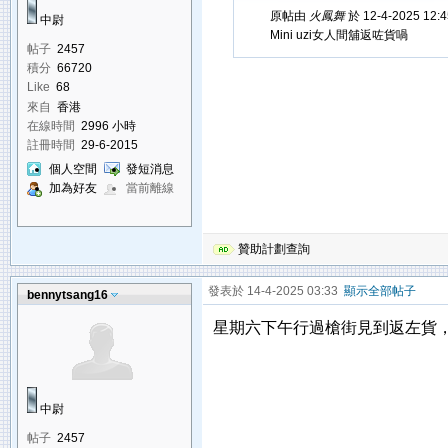
原帖由
火鳳舞
於 12-4-2025 12
中尉
Mini uzi女人間舖返咗貨喎
帖子
2457
積分
66720
Like
68
來自
香港
在線時間
2996 小時
註冊時間
29-6-2015
個人空間
發短消息
加為好友
當前離線
贊助計劃查詢
發表於 14-4-2025 03:33
顯示全部帖子
bennytsang16
星期六下午行過槍街見到返左貨
中尉
帖子
2457