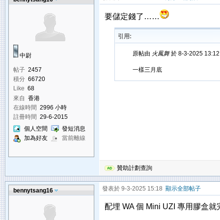
要儲定錢了……
引用:
原帖由
火鳳舞
於 8-3-2025 13:
中尉
帖子
2457
一樣三月底
積分
66720
Like
68
來自
香港
在線時間
2996 小時
註冊時間
29-6-2015
個人空間
發短消息
加為好友
當前離線
贊助計劃查詢
發表於 9-3-2025 15:18
顯示全部帖子
bennytsang16
配埋 WA 個 Mini UZI 專用膠盒