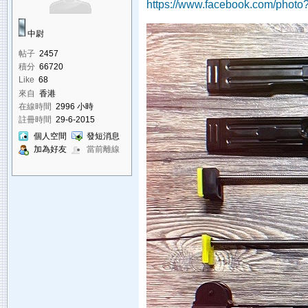
https://www.facebook.com/photo?
中尉
帖子
2457
積分
66720
Like
68
來自
香港
在線時間
2996 小時
註冊時間
29-6-2015
個人空間
發短消息
加為好友
當前離線