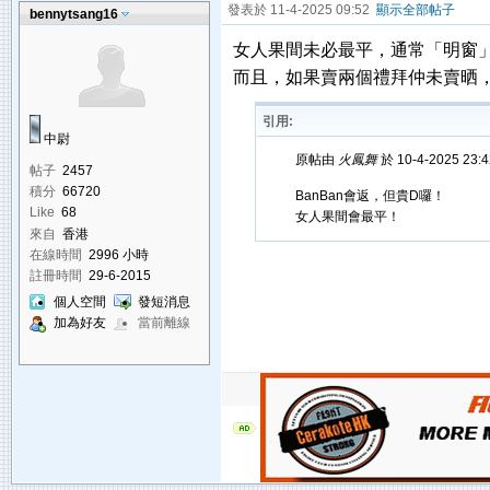
發表於 11-4-2025 09:52
顯示全部帖子
bennytsang16
女人果間未必最平，通常「明窗」
而且，如果賣兩個禮拜仲未賣晒
引用:
中尉
原帖由
火鳳舞
於 10-4-2025 23
帖子
2457
積分
66720
BanBan會返，但貴D囉！
Like
68
女人果間會最平！
來自
香港
在線時間
2996 小時
註冊時間
29-6-2015
個人空間
發短消息
加為好友
當前離線