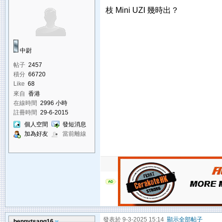
枝 Mini UZI 幾時出？
中尉
帖子
2457
積分
66720
Like
68
來自
香港
在線時間
2996 小時
註冊時間
29-6-2015
個人空間
發短消息
加為好友
當前離線
發表於 9-3-2025 15:14
顯示全部帖子
bennytsang16