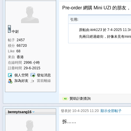
Pre-order 網購 Mini UZI
引用:
原帖由
kirk123
於 7-4-2025 11:
中尉
先兩日經過鎗街，好像未見有mini 
帖子
2457
積分
66720
Like
68
來自
香港
在線時間
2996 小時
註冊時間
29-6-2015
個人空間
發短消息
加為好友
當前離線
贊助計劃查詢
發表於 10-4-2025 11:20
顯示全部帖子
bennytsang16
拆……