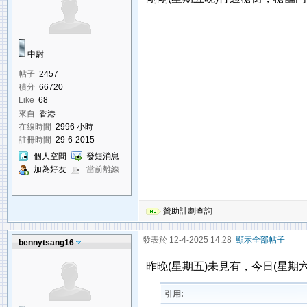
中尉
帖子
2457
積分
66720
Like
68
來自
香港
在線時間
2996 小時
註冊時間
29-6-2015
個人空間
發短消息
加為好友
當前離線
贊助計劃查詢
發表於 12-4-2025 14:28
顯示全部帖子
bennytsang16
昨晚(星期五)未見有，今日(星期
引用: