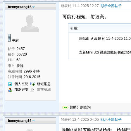
發表於 11-4-2025 12:27
顯示全部帖子
bennytsang16
可能行程短、射速高。
引用:
原帖由
火鳳舞
於 11-4-2025 11
中尉
帖子
2457
支新Mini Uzi 質感效能個個都讚
積分
66720
Like
68
來自
香港
在線時間
2996 小時
註冊時間
29-6-2015
個人空間
發短消息
加為好友
當前離線
贊助計劃查詢
發表於 12-4-2025 04:05
顯示全部帖子
bennytsang16
剛剛(星期五晚)行過槍街，槍舖門市仲