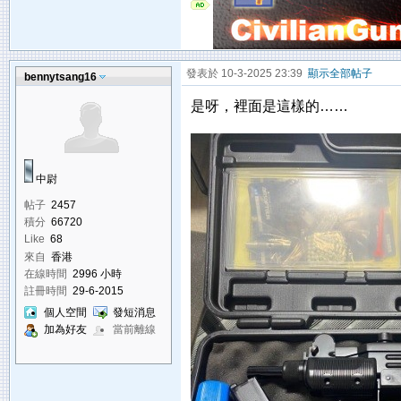
發表於 10-3-2025 23:39
顯示全部帖子
bennytsang16
是呀，裡面是這樣的……
中尉
帖子
2457
積分
66720
Like
68
來自
香港
在線時間
2996 小時
註冊時間
29-6-2015
個人空間
發短消息
加為好友
當前離線