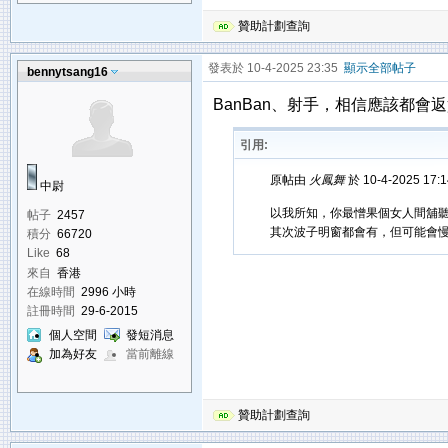
贊助計劃查詢
發表於 10-4-2025 23:35
顯示全部帖子
bennytsang16
BanBan、射手，相信應該都會
引用:
原帖由
火鳳舞
於 10-4-2025 17
中尉
以我所知，你最憎果個女人間舖聽日
帖子
2457
其次波子明窗都會有，但可能會
積分
66720
Like
68
來自
香港
在線時間
2996 小時
註冊時間
29-6-2015
個人空間
發短消息
加為好友
當前離線
贊助計劃查詢