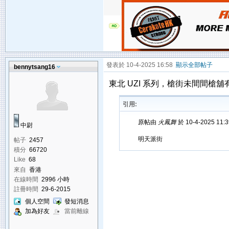
發表於 10-4-2025 16:58
顯示全部帖子
bennytsang16
東北 UZI 系列，槍街未間間槍舖
引用:
原帖由
火鳳舞
於 10-4-2025 11
中尉
明天派街
帖子
2457
積分
66720
Like
68
來自
香港
在線時間
2996 小時
註冊時間
29-6-2015
個人空間
發短消息
加為好友
當前離線