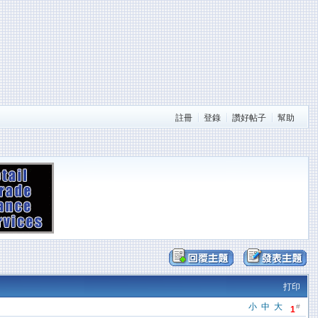
註冊
登錄
讚好帖子
幫助
打印
小
中
大
#
1