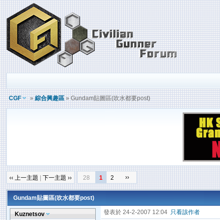
CGF
»
綜合興趣區
» Gundam貼圖區(吹水都要post)
››
‹‹ 上一主題
|
下一主題 ››
28
1
2
Gundam貼圖區(吹水都要post)
發表於 24-2-2007 12:04
只看該作者
Kuznetsov