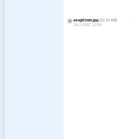
aeug01win.jpg
(22.31 KB)
24-2-2007 12:04