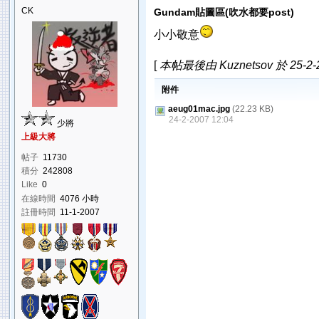
CK
Gundam貼圖區(吹水都要post)
小小敬意
[
本帖最後由 Kuznetsov 於 25-2-
附件
aeug01mac.jpg
(22.23 KB)
24-2-2007 12:04
少將
上級大將
帖子
11730
積分
242808
Like
0
在線時間
4076 小時
註冊時間
11-1-2007