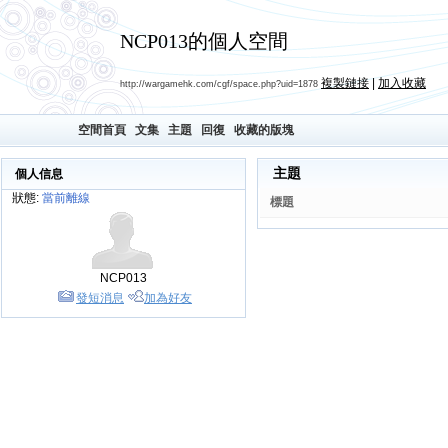
NCP013的個人空間
複製鏈接
|
加入收藏
http://wargamehk.com/cgf/space.php?uid=1878
空間首頁
文集
主題
回復
收藏的版塊
主題
個人信息
狀態:
當前離線
標題
NCP013
發短消息
加為好友