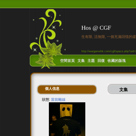
Hos @ CGF
生有限, 活無限, 一個充滿回憶的
http://wargamehk.com/cgf/space.php?uid=
空間首頁
文集
主題
回復
收藏的版塊
個人信息
文集
狀態:
當前離線