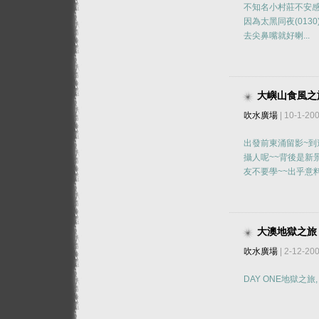
不知名小村莊不安感好
因為太黑同夜(013
去尖鼻嘴就好喇...
大嶼山食風之
吹水廣場
| 10-1-20
出發前東涌留影~到
攝人呢~~背後是新景點
友不要學~~出乎意料咁
大澳地獄之旅
吹水廣場
| 2-12-20
DAY ONE地獄之旅