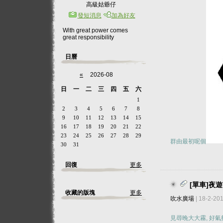
高級姑爺仔
發短消息
加為好友
With great power comes
great responsibility
日曆
«
2026-08
日
一
二
三
四
五
六
1
2
3
4
5
6
7
8
9
10
11
12
13
14
15
16
17
18
19
20
21
22
23
24
25
26
27
28
29
群由最初呢個
30
31
回復
更多
[單車]夜
收藏的版塊
更多
吹水廣場
| 18-2-20
見尋晚大大霧, 好