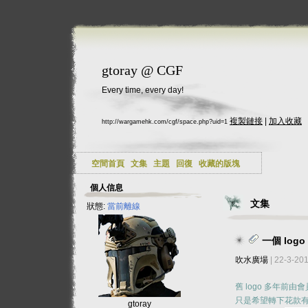
gtoray @ CGF
Every time, every day!
複製鏈接
|
加入收藏
http://wargamehk.com/cgf/space.php?uid=1
空間首頁
文集
主題
回復
收藏的版塊
個人信息
文集
狀態:
當前離線
一個 log
吹水廣場
| 22-3-20
舊 logo 多年前由會
只是希望轉下花款有
gtoray