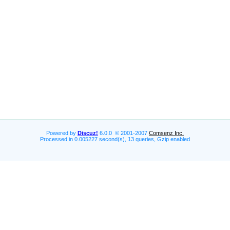
Powered by
Discuz!
6.0.0 © 2001-2007
Comsenz Inc.
Processed in 0.005227 second(s), 13 queries, Gzip enabled