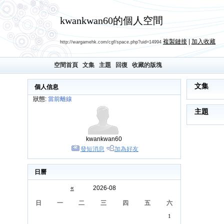
kwankwan60的個人空間
複製鏈接
|
加入收藏
http://wargamehk.com/cgf/space.php?uid=14994
空間首頁
文集
主題
回復
收藏的版塊
文集
個人信息
狀態:
當前離線
主題
kwankwan60
發短消息
加為好友
日曆
«
2026-08
日
一
二
三
四
五
六
1