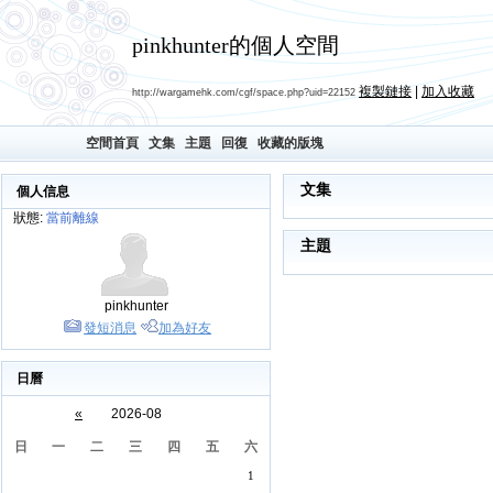
pinkhunter的個人空間
複製鏈接
|
加入收藏
http://wargamehk.com/cgf/space.php?uid=22152
空間首頁
文集
主題
回復
收藏的版塊
文集
個人信息
狀態:
當前離線
主題
pinkhunter
發短消息
加為好友
日曆
«
2026-08
日
一
二
三
四
五
六
1