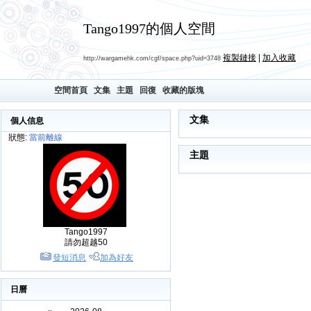
Tango1997的個人空間
複製鏈接
|
加入收藏
http://wargamehk.com/cgf/space.php?uid=3748
空間首頁
文集
主題
回復
收藏的版塊
文集
個人信息
狀態:
當前離線
主題
Tango1997
請勿超越50
發短消息
加為好友
日曆