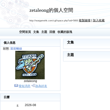
zetaleong的個人空間
複製鏈接
|
加入收藏
http://wargamehk.com/cgf/space.php?uid=5800
空間首頁
文集
主題
回復
收藏的版塊
文集
個人信息
狀態:
當前離線
主題
zetaleong
發短消息
加為好友
日曆
«
2026-08