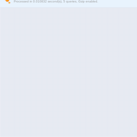
Processed in 0.010832 second(s), 5 queries, Gzip enabled.