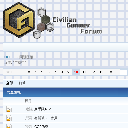
CGF
» 問題匯報
版主: *空缺中*
‹‹
››
301
1 ...
4
5
6
7
8
9
10
11
12
13
全部
精華
問題匯報
標題
[
建議
]
新手限時？
[
問題
]
有關被ban會員....
[
問題
]
CGF信息