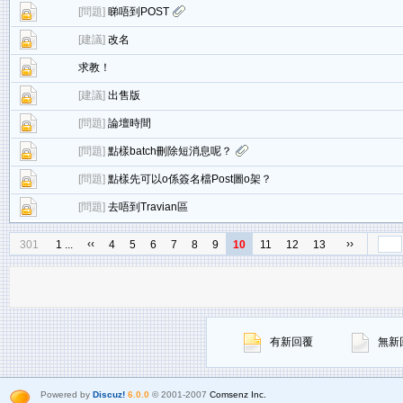
[
問題
]
睇唔到POST
[
建議
]
改名
求教！
[
建議
]
出售版
[
問題
]
論壇時間
[
問題
]
點樣batch刪除短消息呢？
[
問題
]
點樣先可以o係簽名檔Post圖o架？
[
問題
]
去唔到Travian區
‹‹
››
301
1 ...
4
5
6
7
8
9
10
11
12
13
有新回覆
無新
Powered by
Discuz!
6.0.0
© 2001-2007
Comsenz Inc.