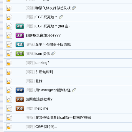
[
投訴
]
睇緊D,條友好似想洗板
[
問題
]
CGF 死死地？
[
問題
]
CGF 死死地？(del 左)
點解犯規會加分ge???
[
建議
]
版主可否開個子版講戲
[
建議
]
icon 提供
[
問題
]
ranking?
[
問題
]
引用無料到
[
問題
]
登錄
[
問題
]
用Safari睇cgf變到好怪
請問應該點做呢?
[
問題
]
help me
[
投訴
]
在其他論壇看到cgf[新手指南]的轉載
[
問題
]
CGF 個時間...