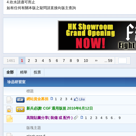
4.吹水請適可而止
如有任何有關本版之疑問請直接向
版主
查詢
››
1461
1
2
3
4
5
6
7
8
9
10
... 59
全部
精華
投票
珍品研習室
標題
網站資金募捐
1
2
3
4
新兵必讀! CGF 通用版規 2010年6月12日
高階貼圖分享( 裝備 或 配件 )
1
2
3
4
5
6
..
9
版塊主題