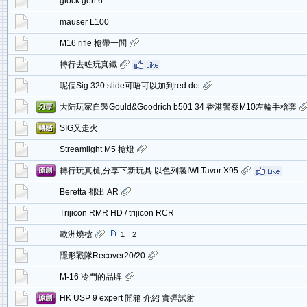
glock gen 6
mauser L100
M16 rifle 槍帶一問
轉行去咗玩真鐵
呢個Sig 320 slide可唔可以加到red dot
大陆玩家自製Gould&Goodrich b501 34 香港警察M10左輪手槍套
SIG又走火
Streamlight M5 槍燈
轉行玩真槍,分享下新玩具 以色列製IWI Tavor X95
Beretta 都出 AR
Trijicon RMR HD / trijicon RCR
歐洲燒槍
1
2
隱形戰隊Recover20/20
M-16 冷門的品牌
HK USP 9 expert 開箱 介紹 實彈試射