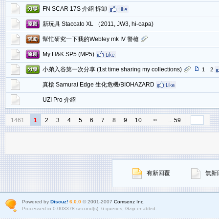
FN SCAR 17S 介紹 拆卸
新玩具 Staccato XL （2011, JW3, hi-capa)
幫忙研究一下我的Webley mk IV 警槍
My H&K SP5 (MP5)
小弟入谷第一次分享 (1st time sharing my collections)
1
2
真槍 Samurai Edge 生化危機/BIOHAZARD
UZI Pro 介紹
››
1461
1
2
3
4
5
6
7
8
9
10
... 59
有新回覆
無新
Powered by
Discuz!
6.0.0
© 2001-2007
Comsenz Inc.
Processed in 0.003378 second(s), 6 queries, Gzip enabled.