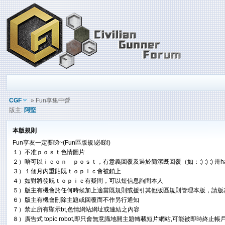
CGF
» Fun享集中營
版主:
阿堅
本版規則
Fun享友一定要睇~(Fun區版規!必睇!)
１）不准ｐｏｓｔ色情圖片
２）唔可以ｉｃｏｎ ｐｏｓｔ，冇意義回覆及過於簡潔既回覆（如：:) :) :) 卅hah
３）１個月內重貼既ｔｏｐｉｃ會被鎖上
４）如對將發既ｔｏｐｉｃ有疑問，可以短信息詢問本人
５）版主有機會於任何時候加上適當既規則或援引其他版區規則管理本版，請版
６）版主有機會刪除主題或回覆而不作另行通知
７）禁止所有顯示bt,色情網站網址或連結之內容
８）廣告式 topic robot,即只會無意識地開主題轉載短片網站,可能被即時終止帳