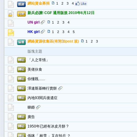
網站資金募捐
1
2
3
4
新兵必讀! CGF 通用版規 2010年6月12日
UN girl
1
2
3
4
HK girl
1
2
3
4
5
網絡資源收集區(有附加post 規)
1
2
3
版塊主題
「人之常情」
美佬伙食
你懂既.......
澤連斯基轉行賣餅
內地93閱兵後遺症
睇錉
廣告
1950年已經有冰皮月餅 ?
係咪「 林雪 」又在拍片 ？