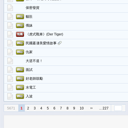
保密發貨
貓肚
俄妹
《虎式戰車》(Der Tiger)
民國蕞凄美愛情故事
仇家
大逆不道！
面試
好老師鼓勵
水電工
入波
››
5671
1
2
3
4
5
6
7
8
9
10
... 227