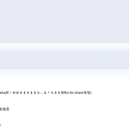
a卅！＠＠＃＄＃＄＄％︿＆＊％＄＃卅thx for share等等)
友留意
戶