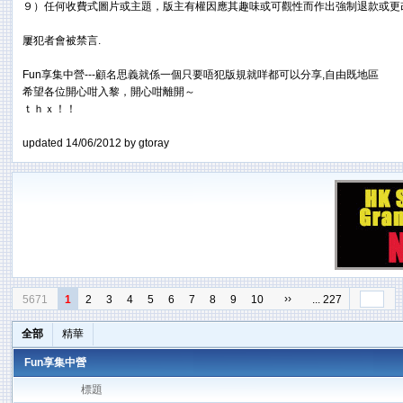
９）任何收費式圖片或主題，版主有權因應其趣味或可觀性而作出強制退款或更
屢犯者會被禁言.
Fun享集中營---顧名思義就係一個只要唔犯版規就咩都可以分享,自由既地區
希望各位開心咁入黎，開心咁離開～
ｔｈｘ！！
updated 14/06/2012 by gtoray
››
5671
1
2
3
4
5
6
7
8
9
10
... 227
全部
精華
Fun享集中營
標題