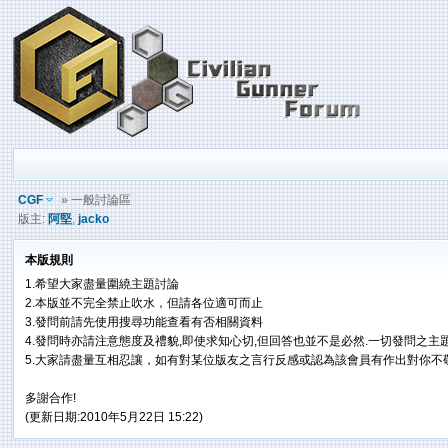
CGF
» 一般討論區
版主:
阿堅
,
jacko
本版規則
1.希望大家盡量圍繞主題討論
2.本版並不完全禁止吹水，但請各位適可而止
3.發問前請先使用搜尋功能查看有否相關資料
4.發問時亦請注意態度及禮貌,即使求知心切,但回答也並不是必然.一切發問之主
5.大家請盡量互相忍讓，如有對某位版友之言行反感或認為該會員有作出對你不
多謝合作!
(更新日期:2010年5月22日 15:22)