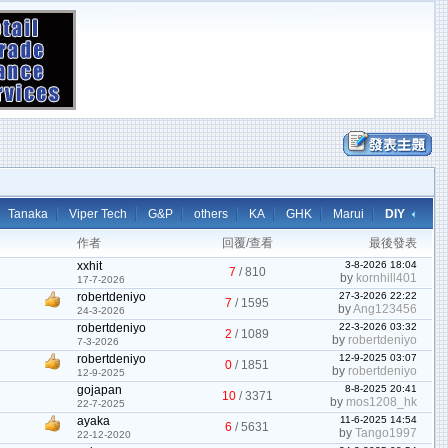
Tanaka
Viper Tech
G&P
others
KA
GHK
Marui
DIY
作者
回覆/查看
最後發表
xxhit
3-8-2026 18:04
7
/
810
by
kornhill401
17-7-2026
robertdeniyo
27-3-2026 22:22
7
/
1595
by
Ang123456
24-3-2026
robertdeniyo
22-3-2026 03:32
2
/
1089
by
robertdeniyo
7-3-2026
robertdeniyo
12-9-2025 03:07
0
/
1851
by
robertdeniyo
12-9-2025
gojapan
8-8-2025 20:41
10
/
3371
by
mos1208_hk
22-7-2025
ayaka
11-6-2025 14:54
6
/
5631
by
Tango1997
22-12-2020