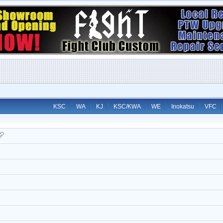
KSC
WA
KJ
KSC/KWA
WE
Inokatsu
VFC