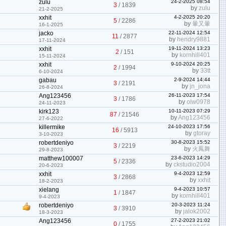
zulu
24-2-2025 08:54
3
/
1839
by
zulu
21-2-2025
xxhit
4-2-2025 20:20
5
/
2286
by
暈又暈
16-1-2025
jacko
22-11-2024 12:54
11
/
2877
by
hendry9881
17-11-2024
xxhit
19-11-2024 13:23
2
/
151
by
kornhill401
15-11-2024
xxhit
9-10-2024 20:25
2
/
1994
by
33tt
6-10-2024
gabau
2-9-2024 14:44
3
/
2191
by
jn_jona
26-8-2024
Ang123456
26-11-2023 17:54
3
/
1786
by
olw0978
24-11-2023
kirk123
10-11-2023 07:29
87
/
21546
by
Ang123456
27-6-2022
killermike
24-10-2023 17:56
16
/
5913
by
gtoray
3-10-2023
robertdeniyo
30-8-2023 15:52
3
/
2219
by
火鳳舞
29-8-2023
matthew100007
23-6-2023 14:29
5
/
2336
by
ckstudio2004
20-6-2023
xxhit
9-4-2023 12:59
3
/
2868
by
xxhit
18-2-2023
xielang
9-4-2023 10:57
1
/
1847
by
kornhill401
9-4-2023
robertdeniyo
20-3-2023 11:24
3
/
3910
by
jalok2002
18-3-2023
Ang123456
27-2-2023 21:02
0
/
1755