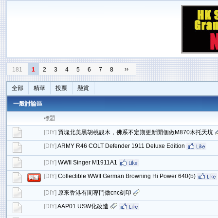
››
181
1
2
3
4
5
6
7
8
全部
精華
投票
懸賞
一般討論區
標題
[
DIY
]
買塊北美黑胡桃靚木，佛系不定期更新開個做M870木托天坑
[
DIY
]
ARMY R46 COLT Defender 1911 Deluxe Edition
[
DIY
]
WWII Singer M1911A1
[
DIY
]
Collectible WWII German Browning Hi Power 640(b)
[
DIY
]
原來香港有間專門做cnc刻印
[
DIY
]
AAP01 USW化改造