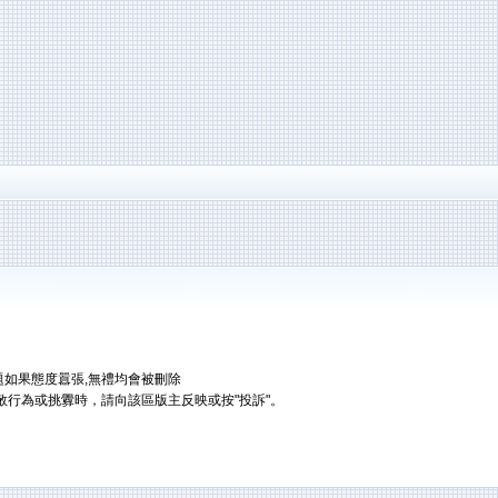
題如果態度囂張,無禮均會被刪除
敬行為或挑釁時，請向該區版主反映或按"投訴"。