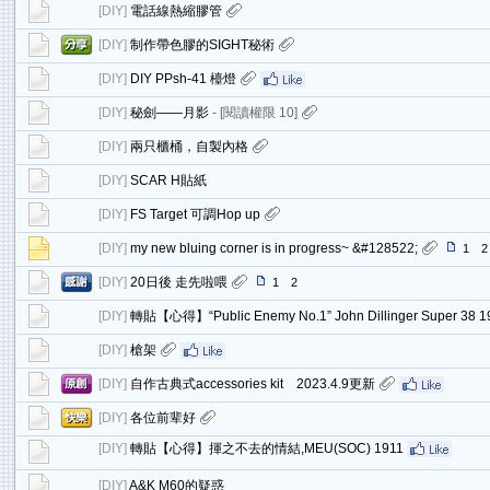
[
DIY
]
電話線熱縮膠管
[
DIY
]
制作帶色膠的SIGHT秘術
[
DIY
]
DIY PPsh-41 檯燈
[
DIY
]
秘劍——月影
- [閱讀權限
10
]
[
DIY
]
兩只櫃桶，自製內格
[
DIY
]
SCAR H貼紙
[
DIY
]
FS Target 可調Hop up
[
DIY
]
my new bluing corner is in progress~ &#128522;
1
2
[
DIY
]
20日後 走先啦喂
1
2
[
DIY
]
轉貼【心得】“Public Enemy No.1” John Dillinger Super 38 1
[
DIY
]
槍架
[
DIY
]
自作古典式accessories kit 2023.4.9更新
[
DIY
]
各位前辈好
[
DIY
]
轉貼【心得】揮之不去的情結,MEU(SOC) 1911
[
DIY
]
A&K M60的疑惑