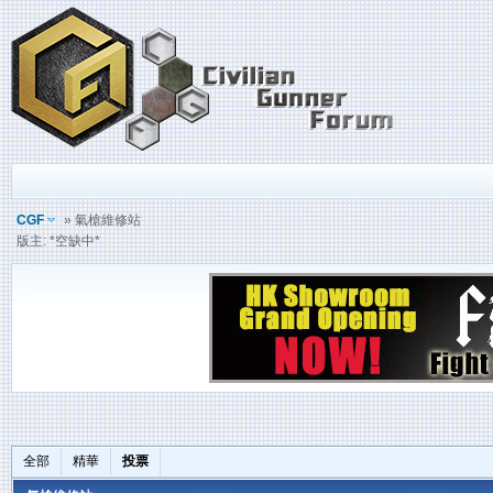
CGF
» 氣槍維修站
版主: *空缺中*
全部
精華
投票