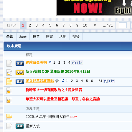
››
11754
1
2
3
4
5
6
7
8
9
10
... 471
全部
精華
投票
懸賞
活動
辯論
吹水廣場
標題
網站資金募捐
1
2
3
4
新兵必讀! CGF 通用版規 2010年6月12日
老兵勛章領取專帖
1
2
3
4
5
6
..
31
暫時禁止一切有關政治之主題及留言
希望大家可以盡量互相忍讓、尊重，各位之言論
版塊主題
2026..火馬年=國與國大戰年
NEW
重新入坑