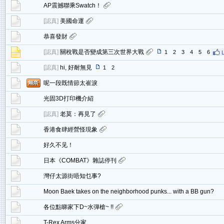
AP震撼聯乘Swatch！
[
認真
]
美國命運
恭喜發財
[
認真
]
關稅戰是否變成第三次世界大戰
1
2
3
4
5
6
[
認真
]
hi, 好耐無見
1
2
呢一段既情節太崔淚
光固3D打印機介紹
[
認真
]
老莫：再見了
香港食肆經營怪現象
好久不见！
日本《COMBAT》雜誌停刊
灣仔太源街唔知乜事?
Moon Baek takes on the neighborhood punks... with a BB gun?
各位點睇家下D~水弾槍~ !!
T-Rex Arms分家