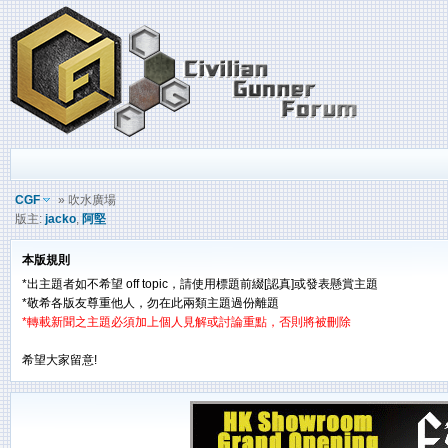
CGF
» 吹水廣場
版主:
jacko
,
阿堅
本版規則
*出主題者如不希望 off topic，請使用標題前綴[認真]或發表懸賞主題
*敬希各版友尊重他人，勿在此兩類主題過份離題
*轉載新聞之主題必須加上個人見解或討論重點，否則將被刪除
希望大家留意!