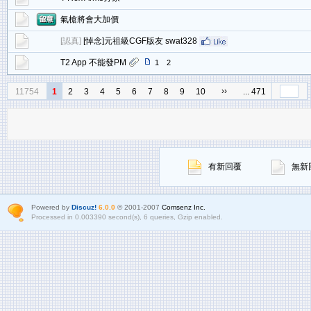
氣槍將會大加價
[
認真
]
[悼念]元祖級CGF版友 swat328
T2 App 不能發PM
1
2
››
11754
1
2
3
4
5
6
7
8
9
10
... 471
有新回覆
無新
Powered by
Discuz!
6.0.0
© 2001-2007
Comsenz Inc.
Processed in 0.003390 second(s), 6 queries, Gzip enabled.