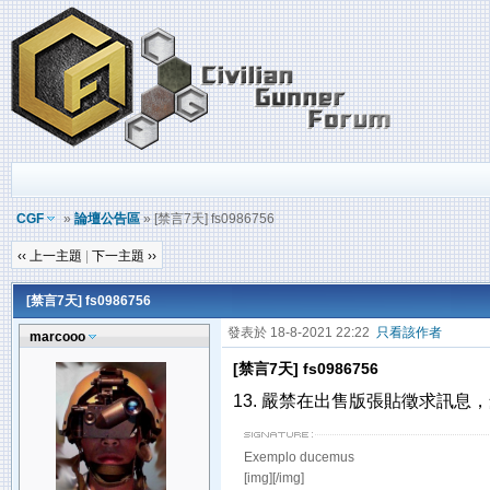
CGF
»
論壇公告區
» [禁言7天] fs0986756
‹‹ 上一主題
|
下一主題 ››
[禁言7天] fs0986756
發表於 18-8-2021 22:22
只看該作者
marcooo
[禁言7天] fs0986756
13. 嚴禁在出售版張貼徵求訊息
Exemplo ducemus
[img][/img]