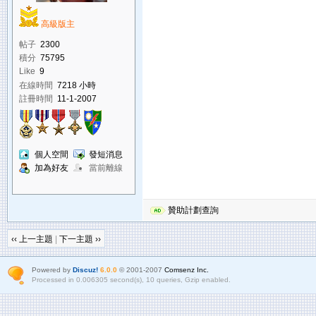
高級版主
帖子
2300
積分
75795
Like
9
在線時間
7218 小時
註冊時間
11-1-2007
個人空間
發短消息
加為好友
當前離線
贊助計劃查詢
‹‹ 上一主題
|
下一主題 ››
Powered by
Discuz!
6.0.0
© 2001-2007
Comsenz Inc.
Processed in 0.006305 second(s), 10 queries, Gzip enabled.