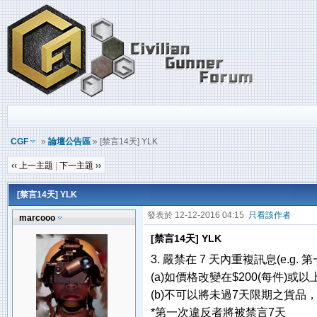
CGF
»
論壇公告區
» [禁言14天] YLK
‹‹ 上一主題
|
下一主題 ››
[禁言14天] YLK
發表於 12-12-2016 04:15
只看該作者
marcooo
[禁言14天] YLK
3. 嚴禁在 7 天內重複訊息(e.g.
(a)如價格改變在$200(每件)或
(b)不可以將未過7天限期之貨
*第一次違反者將被禁言7天