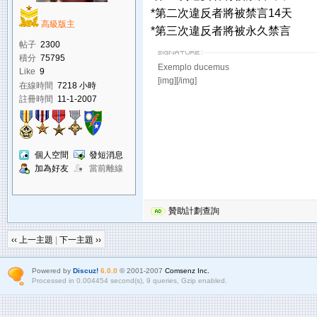
*第二次違反者將被禁言14天
高級版主
*第三次違反者將被永久禁言
帖子
2300
積分
75795
Exemplo ducemus
Like
9
[img][/img]
在線時間
7218 小時
註冊時間
11-1-2007
個人空間
發短消息
加為好友
當前離線
贊助計劃查詢
‹‹ 上一主題
|
下一主題 ››
Powered by
Discuz!
6.0.0
© 2001-2007
Comsenz Inc.
Processed in 0.004454 second(s), 9 queries, Gzip enabled.