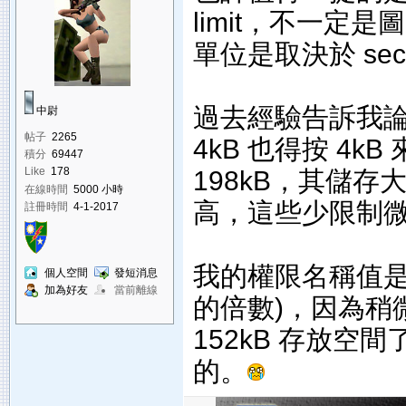
limit，不一
單位是取決於 secto
過去經驗告訴我論壇的
中尉
帖子
2265
4kB 也得按 4kB
積分
69447
198kB，其儲存
Like
178
在線時間
5000 小時
高，這些少限制
註冊時間
4-1-2017
我的權限名稱值是 1
個人空間
發短消息
加為好友
當前離線
的倍數)，因為稍微
152kB 存放空
的。