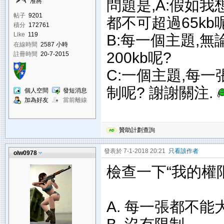
問題是,A:假如我
准將
帖子
9201
都不可超過65kb
積分
172761
Like
119
B:每一個主題,
在線時間
2587 小時
200kb呢?
註冊時間
20-7-2015
C:一個主題,每一
制呢? 謝謝關注.
個人空間
發短消息
加為好友
當前離線
贊助計劃查詢
發表於 7-1-2018 20:21
只看該作者
olw0978
檢查一下“我的權
A. 每一張都不能大