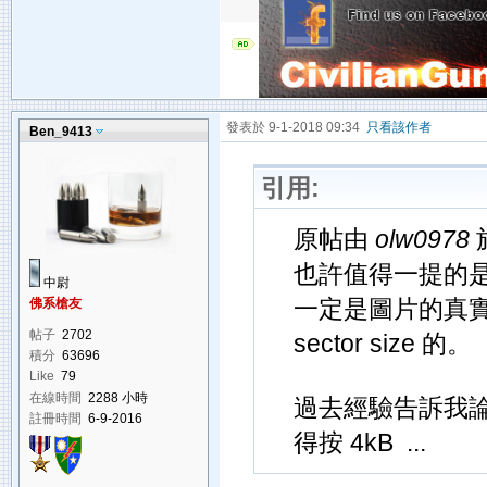
發表於 9-1-2018 09:34
只看該作者
Ben_9413
引用:
原帖由
olw0978
於
也許值得一提的是，2
中尉
一定是圖片的真
佛系槍友
帖子
2702
sector size 的。
積分
63696
Like
79
在線時間
2288 小時
過去經驗告訴我論壇的 
註冊時間
6-9-2016
得按 4kB ...