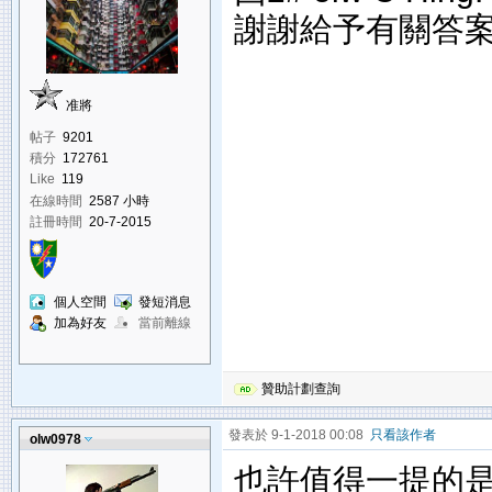
謝謝給予有關答案
准將
帖子
9201
積分
172761
Like
119
在線時間
2587 小時
註冊時間
20-7-2015
個人空間
發短消息
加為好友
當前離線
贊助計劃查詢
發表於 9-1-2018 00:08
只看該作者
olw0978
也許值得一提的是，2