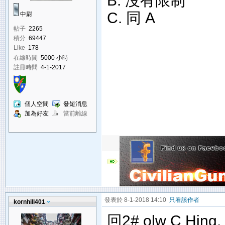
B. 沒有限制
C. 同 A
中尉
帖子
2265
積分
69447
Like
178
在線時間
5000 小時
註冊時間
4-1-2017
個人空間
發短消息
加為好友
當前離線
發表於 8-1-2018 14:10
只看該作者
kornhill401
回2# olw C Hing.