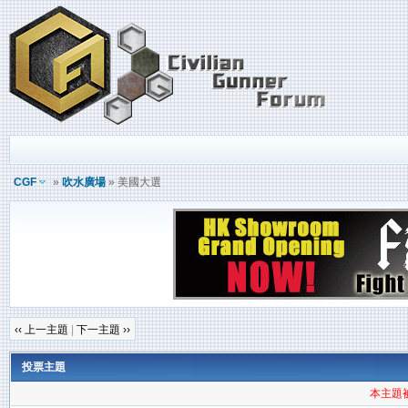
CGF
»
吹水廣場
» 美國大選
‹‹ 上一主題
|
下一主題 ››
投票主題
本主題