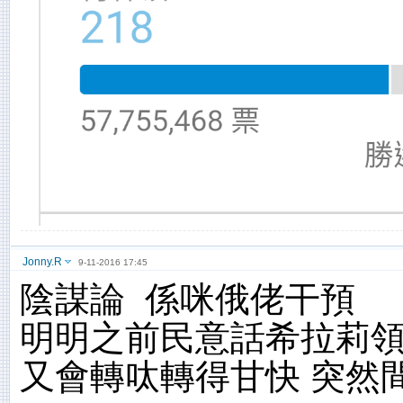
Jonny.R
9-11-2016 17:45
陰謀論 係咪俄佬干預
明明之前民意話希拉莉
又會轉呔轉得甘快 突然