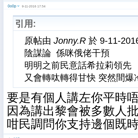
0o0p
9-11-2016 17:54
引用:
原帖由
Jonny.R
於 9-11-201
陰謀論 係咪俄佬干預
明明之前民意話希拉莉領先
又會轉呔轉得甘快 突然間爆
要是有個人講左你平時
因為講出黎會被多數人
咁民調問你支持邊個既時