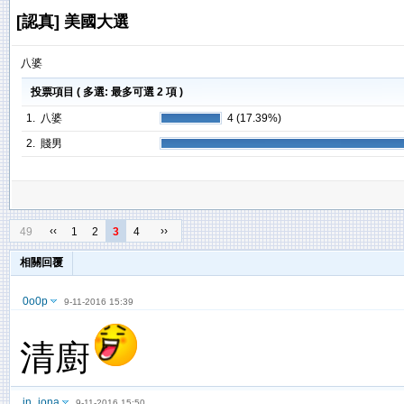
[認真] 美國大選
八婆
投票項目 ( 多選: 最多可選 2 項 )
1. 八婆
4 (17.39%)
2. 賤男
‹‹
››
49
1
2
3
4
相關回覆
0o0p
9-11-2016 15:39
清廚
jn_jona
9-11-2016 15:50