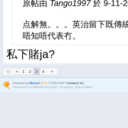
原帖由
Tango1997
於 9-11-
点解無。。。英治留下既傳
唔知唔代表冇。
私下賭ja?
‹‹
››
49
1
2
3
4
Powered by
Discuz!
6.0.0
© 2001-2007
Comsenz Inc.
Processed in 0.008299 second(s), 10 queries, Gzip enabled.