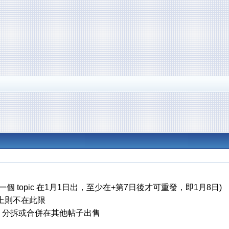
. 第一個 topic 在1月1日出，至少在+第7日後才可重發，即1月8日)
以上則不在此限
品，分拆或合併在其他帖子出售