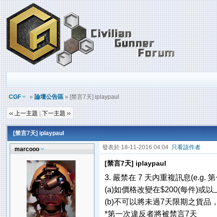
CGF
»
論壇公告區
» [禁言7天] iplaypaul
‹‹ 上一主題
|
下一主題 ››
[禁言7天] iplaypaul
發表於 18-11-2016 04:04
只看該作者
marcooo
[禁言7天] iplaypaul
3. 嚴禁在 7 天內重複訊息(e.g
(a)如價格改變在$200(每件)或
(b)不可以將未過7天限期之貨
*第一次違反者將被禁言7天