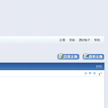
註冊
登錄
讚好帖子
幫助
打印
小
中
大
#
1