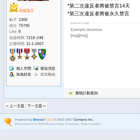
*第二次違反者將被禁言14天
高級版主
*第三次違反者將被永久禁言
帖子
2300
積分
75795
Exemplo ducemus
Like
9
[img][/img]
在線時間
7218 小時
註冊時間
11-1-2007
個人空間
發短消息
加為好友
當前離線
贊助計劃查詢
‹‹ 上一主題
|
下一主題 ››
Powered by
Discuz!
6.0.0
© 2001-2007
Comsenz Inc.
Processed in 0.005308 second(s), 8 queries, Gzip enabled.