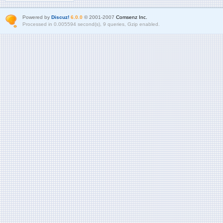
Powered by
Discuz!
6.0.0
© 2001-2007
Comsenz Inc.
Processed in 0.005594 second(s), 9 queries, Gzip enabled.