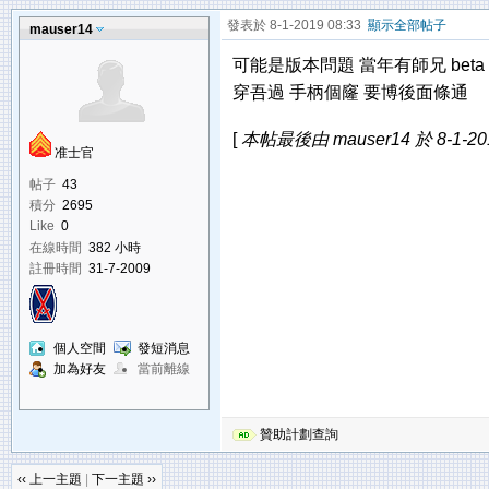
發表於 8-1-2019 08:33
顯示全部帖子
mauser14
可能是版本問題 當年有師兄 beta pr
穿吾過 手柄個窿 要博後面條通
[
本帖最後由 mauser14 於 8-1-20
准士官
帖子
43
積分
2695
Like
0
在線時間
382 小時
註冊時間
31-7-2009
個人空間
發短消息
加為好友
當前離線
贊助計劃查詢
‹‹ 上一主題
|
下一主題 ››