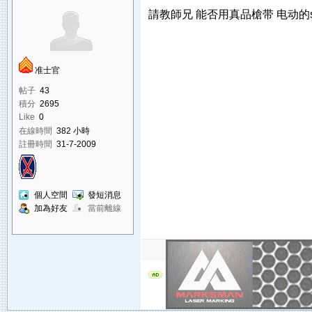
請教師兄 能否用真品槍带 电动的sten
准士官
帖子
43
積分
2695
Like
0
在線時間
382 小時
註冊時間
31-7-2009
個人空間
發短消息
加為好友
當前離線